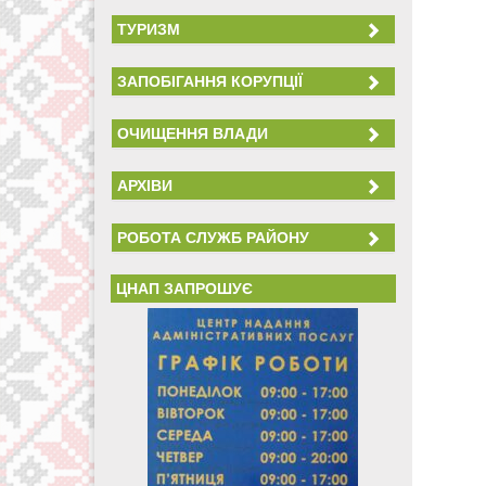
ТУРИЗМ
ЗАПОБІГАННЯ КОРУПЦІЇ
ОЧИЩЕННЯ ВЛАДИ
АРХІВИ
РОБОТА СЛУЖБ РАЙОНУ
ЦНАП ЗАПРОШУЄ