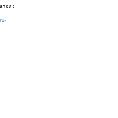
атки :
ток