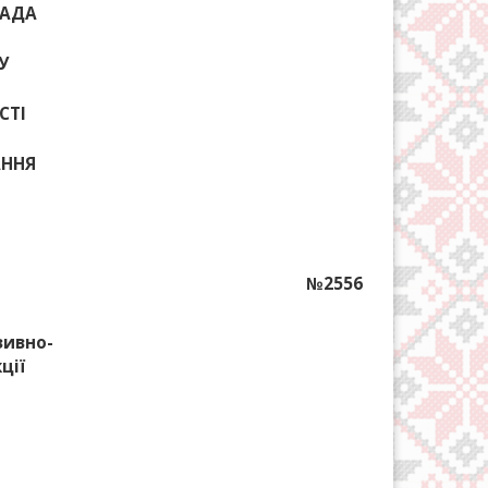
РАДА
У
СТІ
АННЯ
№2556
зивно-
ції