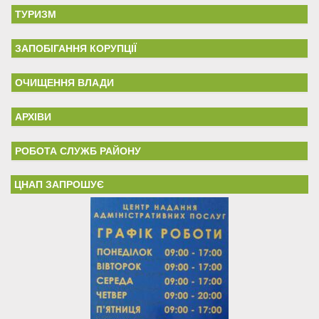
ТУРИЗМ
ЗАПОБІГАННЯ КОРУПЦІЇ
ОЧИЩЕННЯ ВЛАДИ
АРХІВИ
РОБОТА СЛУЖБ РАЙОНУ
ЦНАП ЗАПРОШУЄ