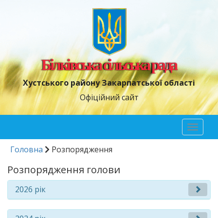
Білківська сільська рада
Хустського району Закарпатської області
Офіційний сайт
Toggl
naviga
Головна
Розпорядження
Розпорядження голови
2026 рік