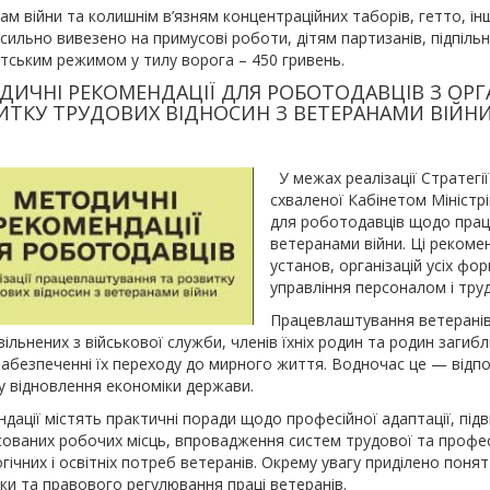
ам війни та колишнім в’язням концентраційних таборів, гетто, і
сильно вивезено на примусові роботи, дітям партизанів, підпільн
стським режимом у тилу ворога – 450 гривень.
ДИЧНІ РЕКОМЕНДАЦІЇ ДЛЯ РОБОТОДАВЦІВ З ОРГ
ИТКУ ТРУДОВИХ ВІДНОСИН З ВЕТЕРАНАМИ ВІЙН
У межах реалізації Стратегі
схваленої Кабінетом Міністр
для роботодавців щодо прац
ветеранами війни. Ці рекомен
установ, організацій усіх фор
управління персоналом і труд
Працевлаштування ветеранів в
звільнених з військової служби, членів їхніх родин та родин заги
забезпеченні їх переходу до мирного життя. Водночас це — відпов
у відновлення економіки держави.
дації містять практичні поради щодо професійної адаптації, підв
ованих робочих місць, впровадження систем трудової та професій
гічних і освітніх потреб ветеранів. Окрему увагу приділено поня
ки та правового регулювання праці ветеранів.