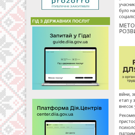
учасник
було на
соціалі
ГІД З ДЕРЖАВНИХ ПОСЛУГ
МЕТО
РОЗВ
війни, 
етап у 
внесок 
Рекомен
пристос
психоло
підтрим