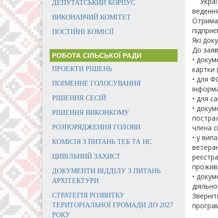
Українс
ДЕПУТАТСЬКИЙ КОРПУС
ведення
ВИКОНАВЧИЙ КОМІТЕТ
Отримат
підприє
ПОСТІЙНІ КОМІСІЇ
Які док
До заяв
РОБОТА СІЛЬСЬКОЇ РАДИ
• докум
картки 
ПРОЕКТИ РІШЕНЬ
• для Ф
ПОІМЕННЕ ГОЛОСУВАННЯ
інформа
• для с
РІШЕННЯ СЕСІЙ
• докум
РІШЕННЯ ВИКОНКОМУ
постраж
члена с
РОЗПОРЯДЖЕННЯ ГОЛОВИ
• у вип
КОМІСІЯ З ПИТАНЬ ТЕБ ТА НС
ветеран
реєстра
ЦИВІЛЬНИЙ ЗАХИСТ
прожив
ДОКУМЕНТИ ВІДДІЛУ З ПИТАНЬ
• докум
АРХІТЕКТУРИ
діяльно
Зверніт
СТРАТЕГІЯ РОЗВИТКУ
програм
ТЕРИТОРІАЛЬНОЇ ГРОМАДИ ДО 2027
РОКУ