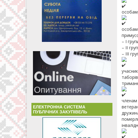
особам,
особам 
примусо
– I груп
– II гру
– III гр
учасник
таборів
триманн
членам 
ветеран
ЕЛЕКТРОННА СИСТЕМА
ПУБЛІЧНИХ ЗАКУПІВЕЛЬ
дружина
померли
інвалід