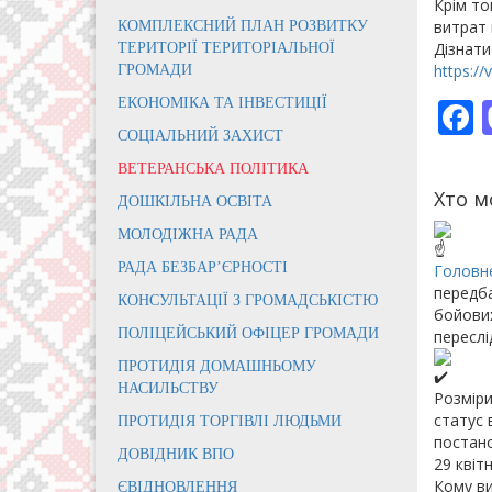
Крім то
витрат 
КОМПЛЕКСНИЙ ПЛАН РОЗВИТКУ
Дізнати
ТЕРИТОРІЇ ТЕРИТОРІАЛЬНОЇ
https:/
ГРОМАДИ
ЕКОНОМІКА ТА ІНВЕСТИЦІЇ
СОЦІАЛЬНИЙ ЗАХИСТ
ВЕТЕРАНСЬКА ПОЛІТИКА
Хто м
ДОШКІЛЬНА ОСВІТА
МОЛОДІЖНА РАДА
РАДА БЕЗБАР’ЄРНОСТІ
Головне
передба
КОНСУЛЬТАЦІЇ З ГРОМАДСЬКІСТЮ
бойових
ПОЛІЦЕЙСЬКИЙ ОФІЦЕР ГРОМАДИ
переслі
ПРОТИДІЯ ДОМАШНЬОМУ
НАСИЛЬСТВУ
Розміри
статус 
ПРОТИДІЯ ТОРГІВЛІ ЛЮДЬМИ
постано
ДОВІДНИК ВПО
29 квіт
Кому в
ЄВІДНОВЛЕННЯ