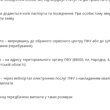
и додаються копії паспорта та посвідчення. При особистому зве
ти заяву
о – звернувшись до обраного сервісного центру ПФУ або до ЦН
ння (перебування).
– на адресу територіального органу ПФУ (88000, пл. Народна, 4
тській області).
– через вебпортал електронних послуг ПФУ з накладанням квалі
виплати
році передбачено виплати у таких розмірах