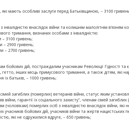
 які мають особливі заслуги перед Батьківщиною, – 3100 гривень
з інвалідністю внаслідок війни та колишнім малолітнім в’язням ко
вого тримання, визнаних особами з інвалідністю:
и – 3100 гривень;
пи – 2900 гривень;
упи – 2700 гривень;
ам бойових дій, постраждалим учасникам Революції Гідності та 
, гетто, інших місць примусового тримання, а також дітям, які н
я їх батьків, – 1000 гривень;
сімей загиблих (померлих) ветеранів війни, статус яким установл
ів війни, гарантії їх соціального захисту”, членам сімей загиблих 
м (чоловікам) померлих осіб з інвалідністю внаслідок війни, які
х учасників бойових дій, учасників війни та жертв нацистських 
ністю, які не одружилися вдруге, – 650 гривень;