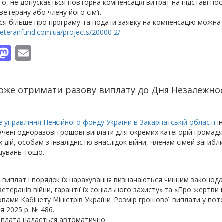
го, не допускається повторна компенсація витрат на підставі по
ветерану або члену його сім’ї.
ся більше про програму та подати заявку на компенсацію можна
/veteranfund.com.ua/projects/20000-2/
Facebook
Mastodon
Email
Ресурс
оже отримати разову виплату до Дня Незалежност
 управління Пенсійного фонду України в Закарпатській області
і
чені одноразові грошові виплати для окремих категорій громадя
 дій, особам з інвалідністю внаслідок війни, членам сімей загиб
дувань тощо.
 виплат і порядок їх нарахування визначаються чинним законод
ветеранів війни, гарантії їх соціального захисту» та «Про жертви
вами Кабінету Міністрів України. Розмір грошової виплати у по
ня 2025 р. № 486.
иплата надається автоматично