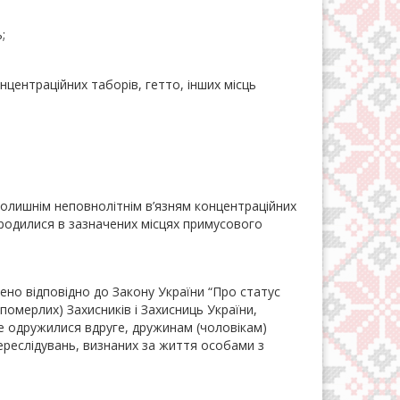
;
нцентраційних таборів, гетто, інших місць
колишнім неповнолітнім в’язням концентраційних
ародилися в зазначених місцях примусового
ено відповідно до Закону України “Про статус
(померлих) Захисників і Захисниць України,
 не одружилися вдруге, дружинам (чоловікам)
переслідувань, визнаних за життя особами з