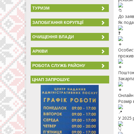
ТУРИЗМ
До заяв
Як пода
ЗАПОБІГАННЯ КОРУПЦІЇ
ОЧИЩЕННЯ ВЛАДИ
Особист
АРХІВИ
прожива
РОБОТА СЛУЖБ РАЙОНУ
Поштою 
Закарпа
ЦНАП ЗАПРОШУЄ
Онлайн 
Розмір 
У 2025 