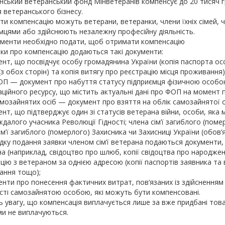
ький ветеранський фонд Мінветеранів компенсує до 20 тисяч гр
 ветеранського бізнесу.
и компенсацію можуть ветерани, ветеранки, члени їхніх сімей, чле
мцями або здійснюють незалежну професійну діяльність.
ументи необхідно подати, щоб отримати компенсацію
ки про компенсацію додаються такі документи:
ент, що посвідчує особу громадянина України (копія паспорта особ
(з обох сторін) та копія витягу про реєстрацію місця проживання)
ОП — документ про набуття статусу підприємця фізичною особою
ційного ресурсу, що містить актуальні дані про ФОП на момент п
амозайнятих осіб — документ про взяття на облік самозайнятої 
ент, що підтверджує один зі статусів ветерана війни, особи, яка
далого учасника Революції Гідності; члена сім’ї загиблого (поме
ім’ї загиблого (померлого) Захисника чи Захисниці України (обов’
адку подання заявки членом сім’ї ветерана подаються документи,
а (наприклад, свідоцтво про шлюб, копії свідоцтва про народже
цію з ветераном за однією адресою (копії паспортів заявника та 
ання тощо);
енти про понесення фактичних витрат, пов’язаних із здійсненням
сті самозайнятою особою, які можуть бути компенсовані.
ь увагу, що компенсація виплачується лише за вже придбані тов
и не виплачуються.