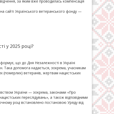
свідчення, за яким вже проводилась компенсація
 на сайті Українського ветеранського фонду —
і у 2025 році?
нформує, що до Дня Незалежності в Україні
н. Така допомога надається, зокрема, учасникам
лих (померлих) ветеранів, жертвам нацистських
авством України — зокрема, законами «Про
 нацистських переслідувань», а також відповідними
точному році встановлено постановою Уряду від