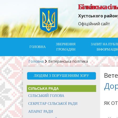
Білківська сіл
Хустського район
Офіційний сайт
ЗВЕРНЕННЯ
ЗАПИТ НА ПУБЛ
ГОЛОВНА
ГРОМАДЯН
ІНФОРМАЦІ
Головна
Ветеранська політика
Вете
ЛЮДЯМ З ПОРУШЕННЯМ ЗОРУ
Дор
СІЛЬСЬКА РАДА
СІЛЬСЬКИЙ ГОЛОВА
ЯК О
СЕКРЕТАР СІЛЬСЬКОЇ РАДИ
АПАРАТ РАДИ