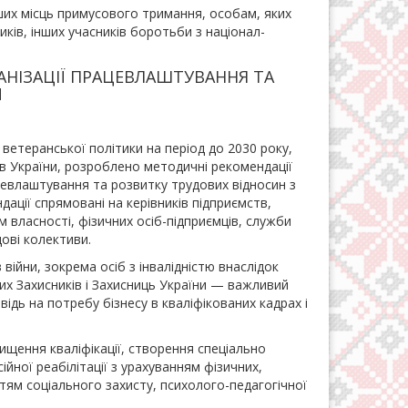
нших місць примусового тримання, особам, яких
иків, інших учасників боротьби з націонал-
АНІЗАЦІЇ ПРАЦЕВЛАШТУВАННЯ ТА
И
ї ветеранської політики на період до 2030 року,
ів України, розроблено методичні рекомендації
евлаштування та розвитку трудових відносин з
дації спрямовані на керівників підприємств,
м власності, фізичних осіб-підприємців, служби
ові колективи.
ійни, зокрема осіб з інвалідністю внаслідок
блих Захисників і Захисниць України — важливий
ідь на потребу бізнесу в кваліфікованих кадрах і
ищення кваліфікації, створення спеціально
ної реабілітації з урахуванням фізичних,
ттям соціального захисту, психолого-педагогічної