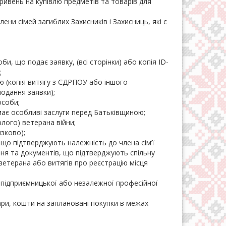
ивень на купівлю предметів та товарів для
ни сімей загиблих Захисників і Захисниць, які є
и, що подає заявку, (всі сторінки) або копія ID-
;
 (копія витягу з ЄДРПОУ або іншого
одання заявки);
особи;
 має особливі заслуги перед Батьківщиною;
рлого) ветерана війни;
язково);
 що підтверджують належність до члена сім’ї
ння та документів, що підтверджують спільну
ветерана або витягів про реєстрацію місця
 підприємницької або незалежної професійної
ари, кошти на заплановані покупки в межах