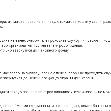
ери, які мають право на виплату, отримають кошти у серпні разо
о.
дина не є пенсіонером, але проходить службу чи працює — кошт
 або організації на підставі заявки роботодавця.
трібно звернутися до Пенсійного фонду
о має право на виплату, але не є пенсіонером і не проходить слу
о звернутися до Пенсійного фонду України до 1 серпня.
дати заяву у зазначений строк виявилось неможливо — це можн
 довільної форми слід зазначити паспортні дані, номер банківсько
ти посвідчення особи, яке підтверджує статус та дає право на о