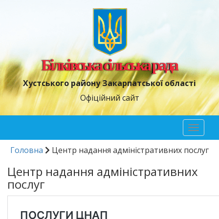
Білківська сільська рада
Хустського району Закарпатської області
Офіційний сайт
Toggl
naviga
Головна
Центр надання адміністративних послуг
Центр надання адміністративних
послуг