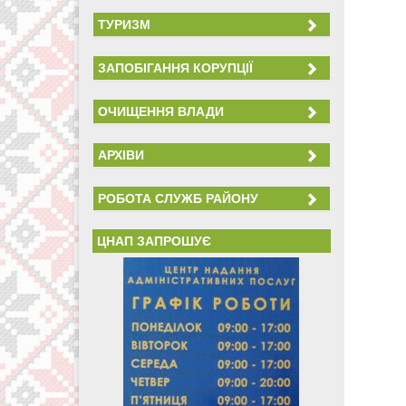
ТУРИЗМ
ЗАПОБІГАННЯ КОРУПЦІЇ
ОЧИЩЕННЯ ВЛАДИ
АРХІВИ
РОБОТА СЛУЖБ РАЙОНУ
ЦНАП ЗАПРОШУЄ