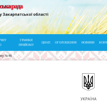
ьська рада
у Закарпатської області
ІЧНУ
ГРАФІКИ
ЦНАП
ОГОЛОШЕННЯ
НОВИНИ
КОН
Ю
ПРИЙОМУ
ому №46
УКРАЇНА