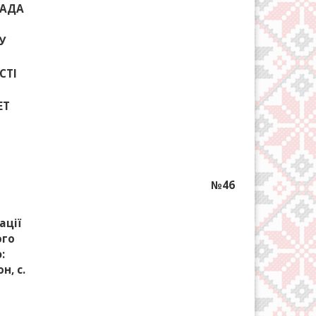
РАДА
У
СТІ
ЕТ
№46
ації
ого
:
н, с.