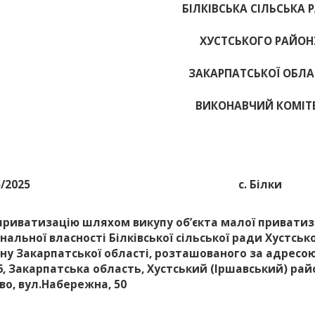
БІЛКІВСЬКА СІЛЬСЬКА 
ХУСТСЬКОГО РАЙОН
ЗАКАРПАТСЬКОЇ ОБЛА
ВИКОНАВЧИЙ КОМІТ
5/2025
с. Білки
приватизацію шляхом викупу об’єкта малої приватиз
нальної власності Білківської сільської ради Хустськ
ну Закарпатської області, розташованого за адресою
6, Закарпатська область, Хустський (Іршавський) райо
во, вул.Набережна, 50