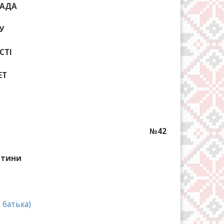
РАДА
У
СТІ
ЕТ
№42
итини
 батька)