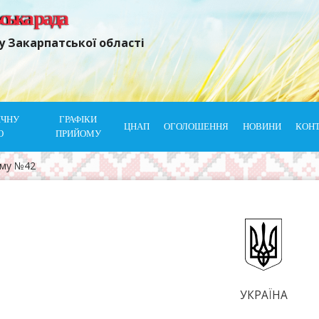
ьська рада
у Закарпатської області
ІЧНУ
ГРАФІКИ
ЦНАП
ОГОЛОШЕННЯ
НОВИНИ
КОН
Ю
ПРИЙОМУ
ому №42
УКРАЇНА