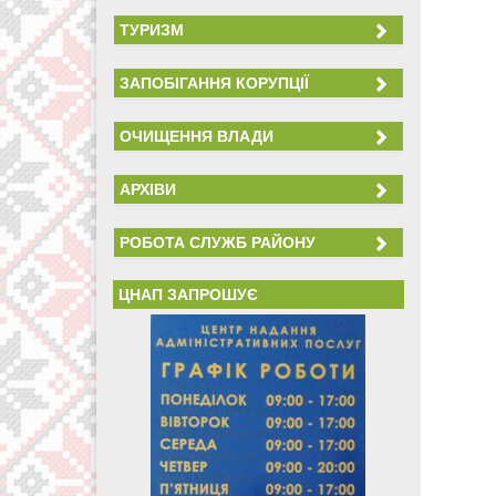
ТУРИЗМ
ЗАПОБІГАННЯ КОРУПЦІЇ
ОЧИЩЕННЯ ВЛАДИ
АРХІВИ
РОБОТА СЛУЖБ РАЙОНУ
ЦНАП ЗАПРОШУЄ