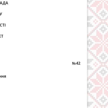
РАДА
У
СТІ
ЕТ
№42
ння