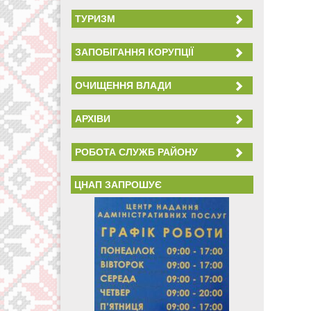
ТУРИЗМ
ЗАПОБІГАННЯ КОРУПЦІЇ
ОЧИЩЕННЯ ВЛАДИ
АРХІВИ
РОБОТА СЛУЖБ РАЙОНУ
ЦНАП ЗАПРОШУЄ