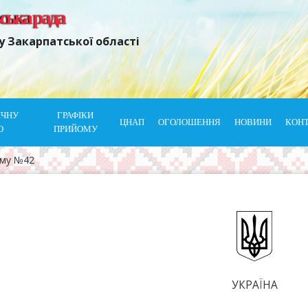
ьська рада
у Закарпатської області
ІЧНУ
ГРАФІКИ
ЦНАП
ОГОЛОШЕННЯ
НОВИНИ
КОН
Ю
ПРИЙОМУ
ому №42
УКРАЇНА