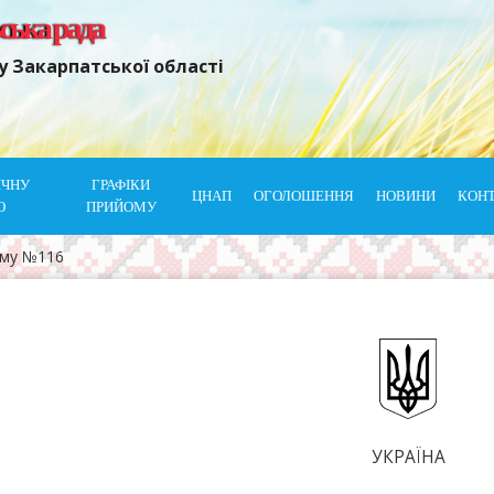
ьська рада
у Закарпатської області
ІЧНУ
ГРАФІКИ
ЦНАП
ОГОЛОШЕННЯ
НОВИНИ
КОН
Ю
ПРИЙОМУ
ому №116
УКРАЇНА