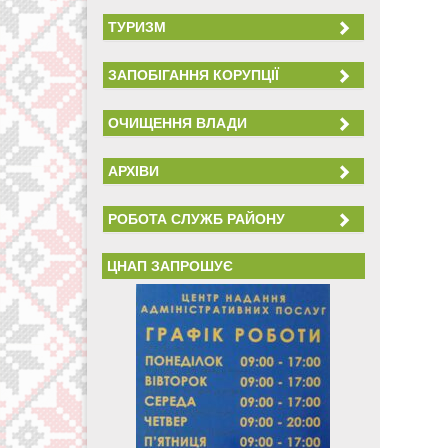
ТУРИЗМ
ЗАПОБІГАННЯ КОРУПЦІЇ
ОЧИЩЕННЯ ВЛАДИ
АРХІВИ
РОБОТА СЛУЖБ РАЙОНУ
ЦНАП ЗАПРОШУЄ