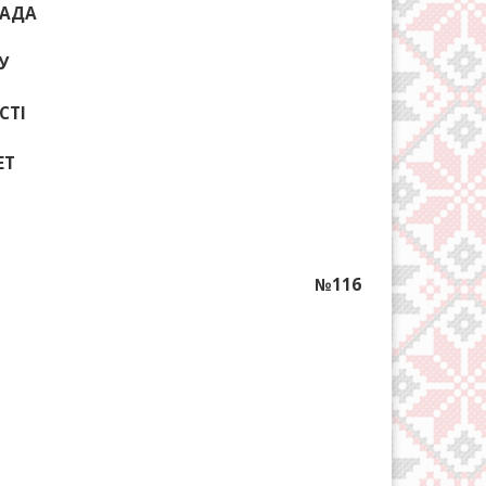
РАДА
У
СТІ
ЕТ
№116