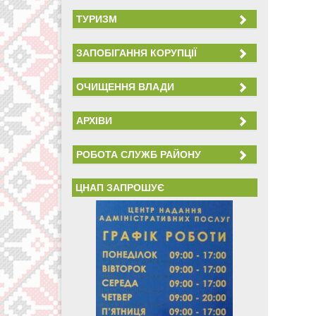
ТУРИЗМ
ЗАПОБІГАННЯ КОРУПЦІЇ
ОЧИЩЕННЯ ВЛАДИ
АРХІВИ
РОБОТА СЛУЖБ РАЙОНУ
ЦНАП ЗАПРОШУЄ