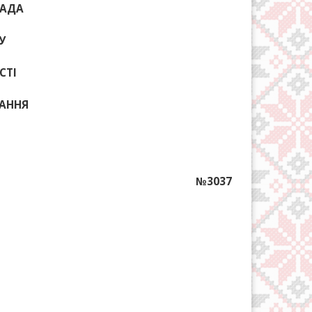
РАДА
У
СТІ
КАННЯ
№3037