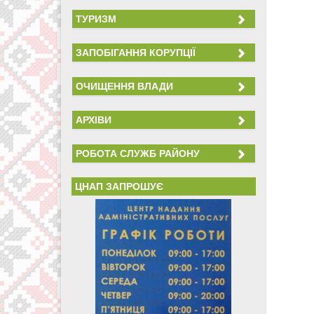
ТУРИЗМ
ЗАПОБІГАННЯ КОРУПЦІЇ
ОЧИЩЕННЯ ВЛАДИ
АРХІВИ
РОБОТА СЛУЖБ РАЙОНУ
ЦНАП ЗАПРОШУЄ