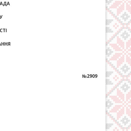
РАДА
У
СТІ
КАННЯ
№2909