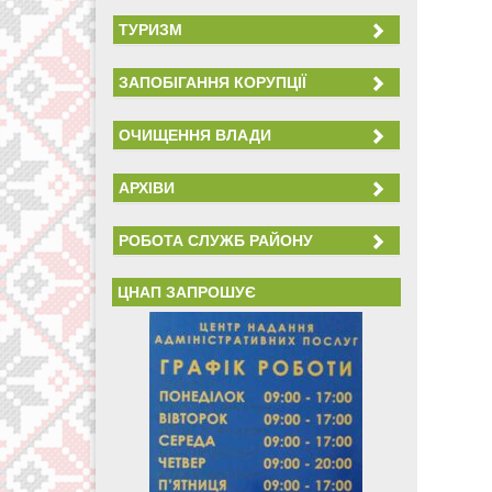
ТУРИЗМ
ЗАПОБІГАННЯ КОРУПЦІЇ
ОЧИЩЕННЯ ВЛАДИ
АРХІВИ
РОБОТА СЛУЖБ РАЙОНУ
ЦНАП ЗАПРОШУЄ