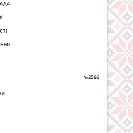
РАДА
У
СТІ
АННЯ
№2566
ни