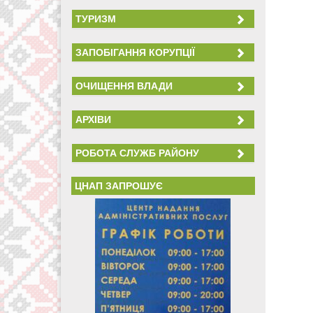
ТУРИЗМ
ЗАПОБІГАННЯ КОРУПЦІЇ
ОЧИЩЕННЯ ВЛАДИ
АРХІВИ
РОБОТА СЛУЖБ РАЙОНУ
ЦНАП ЗАПРОШУЄ