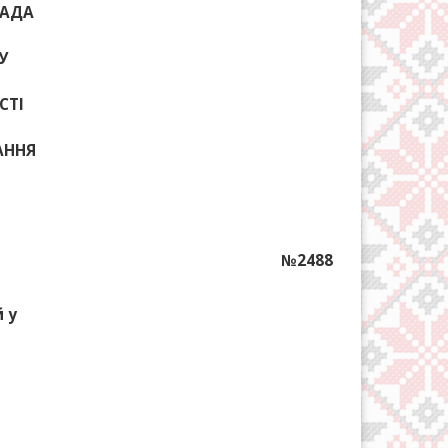
РАДА
У
СТІ
КАННЯ
№2488
 у