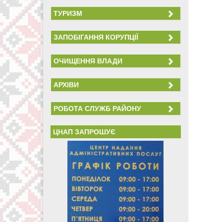
ТУРИЗМ
ЗАПОБІГАННЯ КОРУПЦІЇ
ОЧИЩЕННЯ ВЛАДИ
АРХІВИ
РОБОТА СЛУЖБ РАЙОНУ
ЦНАП ЗАПРОШУЄ