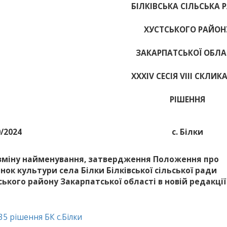
БІЛКІВСЬКА СІЛЬСЬКА 
ХУСТСЬКОГО РАЙОН
ЗАКАРПАТСЬКОЇ ОБЛА
ХХХІV СЕСІЯ VIII СКЛИК
РІШЕННЯ
0/2024
с. Білки
зміну найменування, затвердження Положення про
нок культури села Білки Білківської сільської ради
ського району Закарпатської області в новій редакції
5 рішення БК с.Білки