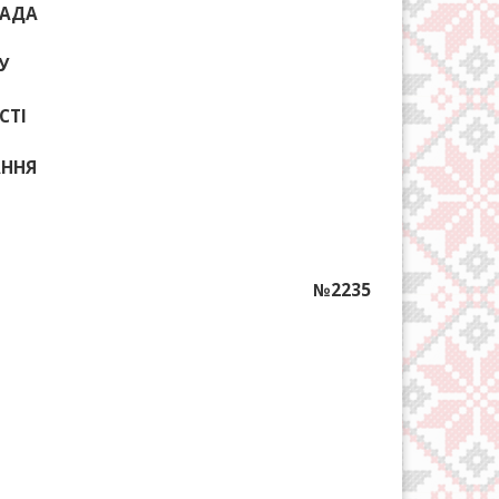
РАДА
У
СТІ
АННЯ
№2235