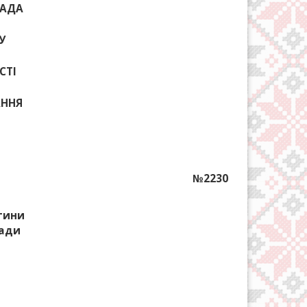
РАДА
У
СТІ
АННЯ
№2230
тини
ради