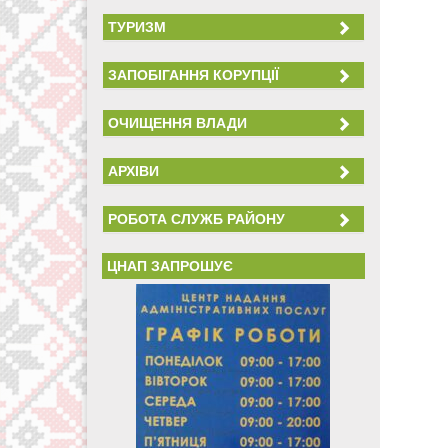
ТУРИЗМ
ЗАПОБІГАННЯ КОРУПЦІЇ
ОЧИЩЕННЯ ВЛАДИ
АРХІВИ
РОБОТА СЛУЖБ РАЙОНУ
ЦНАП ЗАПРОШУЄ