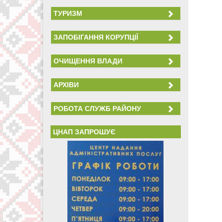
ТУРИЗМ
ЗАПОБІГАННЯ КОРУПЦІЇ
ОЧИЩЕННЯ ВЛАДИ
АРХІВИ
РОБОТА СЛУЖБ РАЙОНУ
ЦНАП ЗАПРОШУЄ