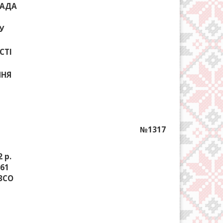
РАДА
У
СТІ
ННЯ
№1317
 р.
261
ЗЗСО