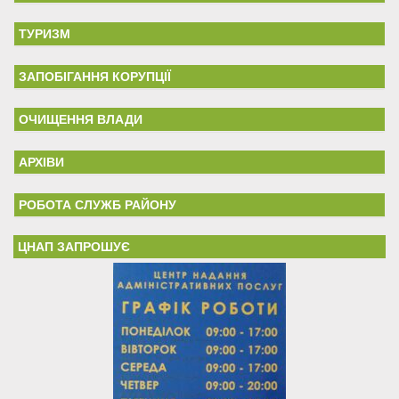
ТУРИЗМ
ЗАПОБІГАННЯ КОРУПЦІЇ
ОЧИЩЕННЯ ВЛАДИ
АРХІВИ
РОБОТА СЛУЖБ РАЙОНУ
ЦНАП ЗАПРОШУЄ