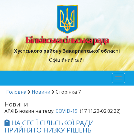
Білківська сільська рада
Хустського району Закарпатської області
Офіційний сайт
Toggl
naviga
Головна
Новини
Сторінка 7
Новини
АРХІВ новин на тему:
COVID-19
(17.11.20-02.02.22)
НА СЕСІЇ СІЛЬСЬКОЇ РАДИ
ПРИЙНЯТО НИЗКУ РІШЕНЬ