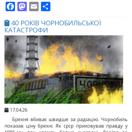
Facebook
Mastodon
Email
Поділитися
40 РОКІВ ЧОРНОБИЛЬСЬКОЇ
КАТАСТРОФИ
17.04.26
Брехня вбиває швидше за радіацію. Чорнобиль
показав ціну брехні. Як срср приховував правду у