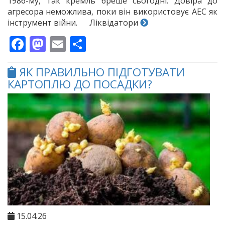
1986-му, так кремль бреше сьогодні. Довіра до
агресора неможлива, поки він використовує АЕС як
інструмент війни. Ліквідатори
Facebook
Mastodon
Email
Поділитися
ЯК ПРАВИЛЬНО ПІДГОТУВАТИ
КАРТОПЛЮ ДО ПОСАДКИ?
15.04.26