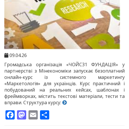
09.04.26
Громадська організація «ЧОЙС31 ФУНДАЦІЯ» у
партнерстві з Мінекономіки запускає безоплатний
онлайн-курс із системного маркетингу
«Маркетологія» для українців. Курс практичний і
побудований на реальних кейсах, шаблонах і
фреймворках, містить текстові матеріали, тести та
вправи. Структура курсу:
Facebook
Mastodon
Email
Поділитися