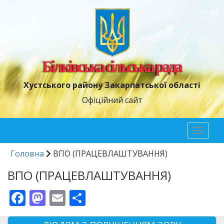
Білківська сільська рада
Хустського району Закарпатської області
Офіційний сайт
Toggl
naviga
Головна
ВПО (ПРАЦЕВЛАШТУВАННЯ)
ВПО (ПРАЦЕВЛАШТУВАННЯ)
Facebook
Mastodon
Email
Поділитися