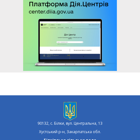
90132, с. Білки, вул. Центральна, 13
Хустський р-н, Закарпатська обл.