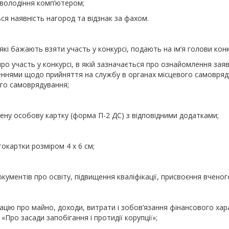
 володіння комп’ютером;
ься наявність нагород та відзнак за фахом.
які бажають взяти участь у конкурсі, подають на ім’я голови конку
про участь у конкурсі, в якій зазначається про ознайомлення за
нями щодо прийняття на службу в органах місцевого самовряд
го самоврядування;
ену особову картку (форма П-2 ДС) з відповідними додатками;
токартки розміром 4 х 6 см;
документів про освіту, підвищення кваліфікації, присвоєння вчено
ацію про майно, доходи, витрати і зобов’язання фінансового хара
 «Про засади запобігання і протидії корупції»;