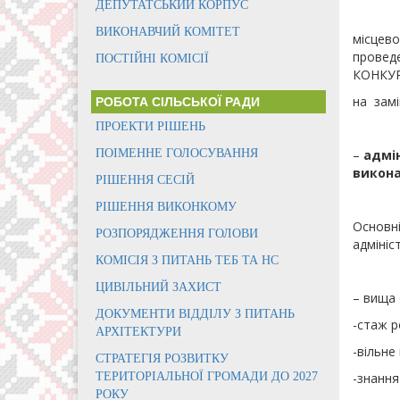
ДЕПУТАТСЬКИЙ КОРПУС
Відпов
ВИКОНАВЧИЙ КОМІТЕТ
місцево
проведе
ПОСТІЙНІ КОМІСІЇ
КОНКУ
на замі
РОБОТА СІЛЬСЬКОЇ РАДИ
ПРОЕКТИ РІШЕНЬ
ПОІМЕННЕ ГОЛОСУВАННЯ
–
адмін
викон
РІШЕННЯ СЕСІЙ
РІШЕННЯ ВИКОНКОМУ
Основні
РОЗПОРЯДЖЕННЯ ГОЛОВИ
адмініс
КОМІСІЯ З ПИТАНЬ ТЕБ ТА НС
ЦИВІЛЬНИЙ ЗАХИСТ
– вища 
ДОКУМЕНТИ ВІДДІЛУ З ПИТАНЬ
-стаж р
АРХІТЕКТУРИ
-вільне
СТРАТЕГІЯ РОЗВИТКУ
ТЕРИТОРІАЛЬНОЇ ГРОМАДИ ДО 2027
-знання
РОКУ