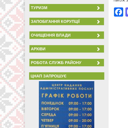
ТУРИЗМ
ЗАПОБІГАННЯ КОРУПЦІЇ
ОЧИЩЕННЯ ВЛАДИ
АРХІВИ
РОБОТА СЛУЖБ РАЙОНУ
ЦНАП ЗАПРОШУЄ