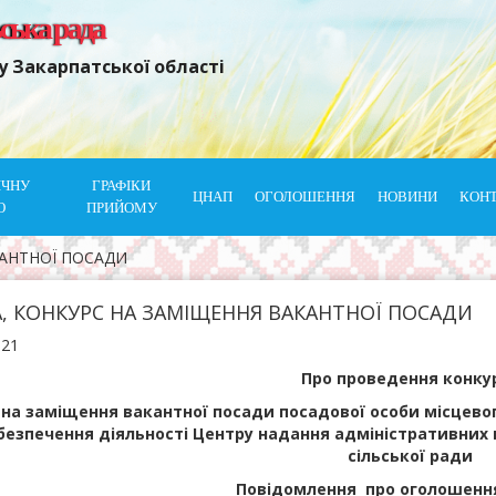
ьська рада
у Закарпатської області
ІЧНУ
ГРАФІКИ
ЦНАП
ОГОЛОШЕННЯ
НОВИНИ
КОН
Ю
ПРИЙОМУ
КАНТНОЇ ПОСАДИ
А, КОНКУРС НА ЗАМІЩЕННЯ ВАКАНТНОЇ ПОСАДИ
021
Про проведення конку
на заміщення вакантної посади посадової особи місцево
безпечення діяльності Центру надання адміністративних 
сільської ради
Повідомлення про оголошенн