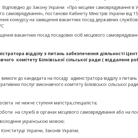
ідно до Закону України «Про місцеве самоврядування в Украї
го самоврядування», постанови Кабінету Міністрів України від 
ння конкурсу на заміщення вакантних посад державних службов
РС
щення вакантних посад посадових осіб місцевого самоврядуванн
істратора відділу з питань забезпечення діяльності Цен
авчого
комітету Білківської сільської ради ( віддалене роб
 вимоги до кандидата на посаду адміністратора відділу з питан
тративних послуг виконавчого комітету Білківської сільської ради(
освіта не нижче ступеня магістра,спеціаліста;
оботи на службі в органах місцевого самоврядування або на пос
 володіння українською мовою;
 Конституції України, Законів України;