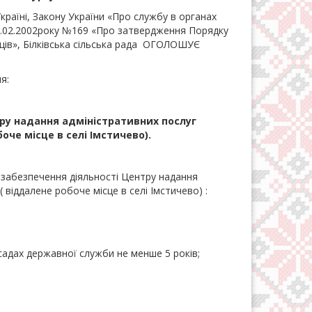
ні, Закону України «Про службу в органах
15.02.2002року №169 «Про затвердження Порядку
ців», Білківська сільська рада ОГОЛОШУЄ
я:
тру надання адміністративних послуг
оче місце в селі Імстичево).
ь забезпечення діяльності Центру надання
 віддалене робоче місце в селі Імстичево) :
адах державної служби не менше 5 років;