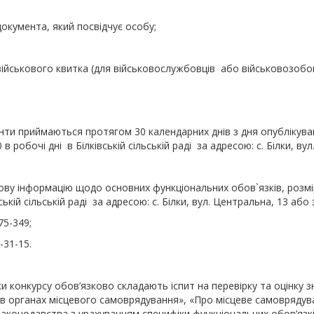
документа, який посвідчує особу;
військового квитка (для військовослужбовців або військовозобов
ти приймаються протягом 30 календарних днів з дня опублікува
 в робочі дні в Білківській сільській раді за адресою: с. Білки, ву
ву інформацію щодо основних функціональних обов`язків, розм
ській сільській раді за адресою: с. Білки, вул. Центральна, 13 або з
75-349;
-31-15.
и конкурсу обов’язково складають іспит на перевірку та оцінку з
в органах місцевого самоврядування», «Про місцеве самоврядуван
аконодавства з урахуванням специфіки функціональних обов’язкі