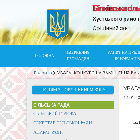
Білківська сіл
Хустського район
Офіційний сайт
ЗВЕРНЕННЯ
ЗАПИТ НА ПУБЛ
ГОЛОВНА
ГРОМАДЯН
ІНФОРМАЦІ
Головна
УВАГА, КОНКУРС НА ЗАМІЩЕННЯ ВА
УВАГ
ЛЮДЯМ З ПОРУШЕННЯМ ЗОРУ
14.01.2
СІЛЬСЬКА РАДА
СІЛЬСЬКИЙ ГОЛОВА
за
СЕКРЕТАР СІЛЬСЬКОЇ РАДИ
АПАРАТ РАДИ