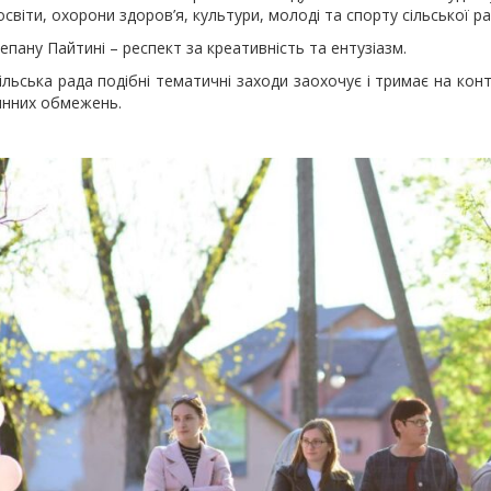
 освіти, охорони здоров’я, культури, молоді та спорту сільської р
у Пайтині – респект за креативність та ентузіазм.
а рада подібні тематичні заходи заохочує і тримає на контро
инних обмежень.