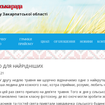
ьська рада
у Закарпатської області
ІЧНУ
ГРАФІКИ
ЦНАП
ОГОЛОШЕННЯ
НОВИНИ
КОН
Ю
ПРИЙОМУ
О ДЛЯ НАЙРІДНІШИХ
021
у неділю травня ми щорічно відзначаємо одне з найкрутіших
іша людина для кожного з нас, котра сприймає, розуміє, любить н
раз свято припало на дев’яте травня. Того ж дня у сільськом
тановлено також класну фотозону, де всі охочі могли зробити з
ів та гостей свята привітали завідувачка сільського будинку 