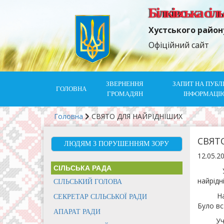
Білківська сіл
Хустського район
Офіційний сайт
ЗВЕРНЕННЯ
ЗАПИТ НА ПУБЛ
ГОЛОВНА
ГРОМАДЯН
ІНФОРМАЦІ
Головна
СВЯТО ДЛЯ НАЙРІДНІШИХ
СВЯТ
ЛЮДЯМ З ПОРУШЕННЯМ ЗОРУ
12.05.2
СІЛЬСЬКА РАДА
У друг
найрідн
СІЛЬСЬКИЙ ГОЛОВА
На цей 
СЕКРЕТАР СІЛЬСЬКОЇ РАДИ
Було вс
АПАРАТ РАДИ
Учасник