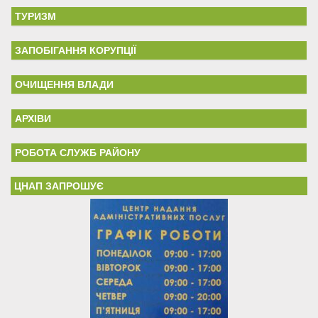
ТУРИЗМ
ЗАПОБІГАННЯ КОРУПЦІЇ
ОЧИЩЕННЯ ВЛАДИ
АРХІВИ
РОБОТА СЛУЖБ РАЙОНУ
ЦНАП ЗАПРОШУЄ