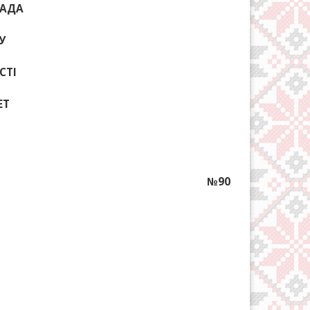
РАДА
У
СТІ
ЕТ
№90