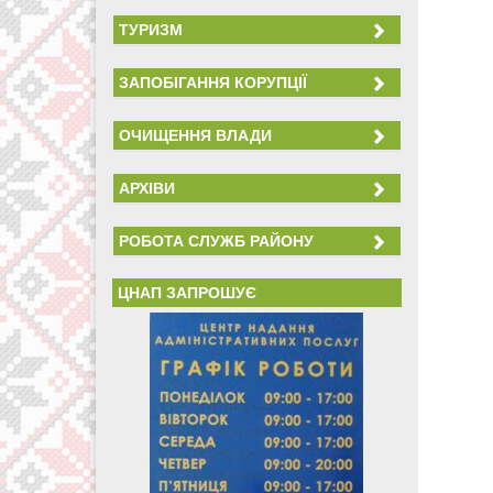
ТУРИЗМ
ЗАПОБІГАННЯ КОРУПЦІЇ
ОЧИЩЕННЯ ВЛАДИ
АРХІВИ
РОБОТА СЛУЖБ РАЙОНУ
ЦНАП ЗАПРОШУЄ