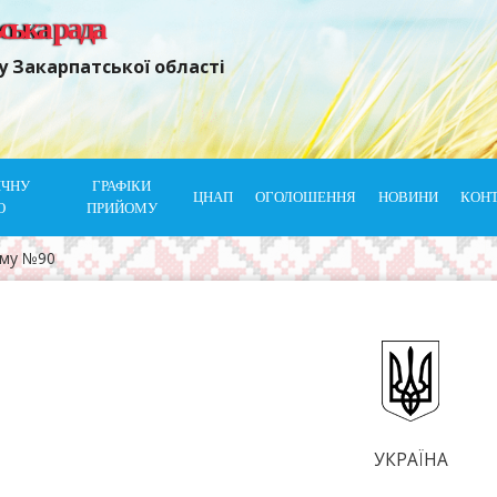
ьська рада
у Закарпатської області
ІЧНУ
ГРАФІКИ
ЦНАП
ОГОЛОШЕННЯ
НОВИНИ
КОН
Ю
ПРИЙОМУ
ому №90
УКРАЇНА