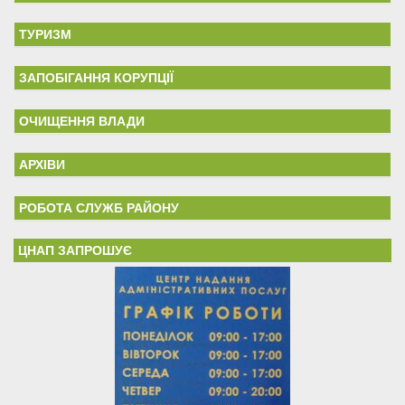
ТУРИЗМ
ЗАПОБІГАННЯ КОРУПЦІЇ
ОЧИЩЕННЯ ВЛАДИ
АРХІВИ
РОБОТА СЛУЖБ РАЙОНУ
ЦНАП ЗАПРОШУЄ