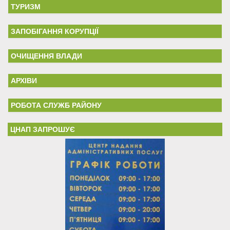
ТУРИЗМ
ЗАПОБІГАННЯ КОРУПЦІЇ
ОЧИЩЕННЯ ВЛАДИ
АРХІВИ
РОБОТА СЛУЖБ РАЙОНУ
ЦНАП ЗАПРОШУЄ