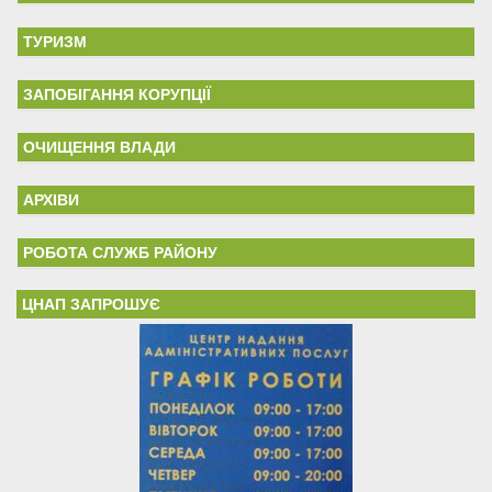
ТУРИЗМ
ЗАПОБІГАННЯ КОРУПЦІЇ
ОЧИЩЕННЯ ВЛАДИ
АРХІВИ
РОБОТА СЛУЖБ РАЙОНУ
ЦНАП ЗАПРОШУЄ