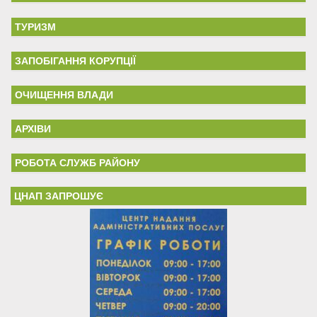
ТУРИЗМ
ЗАПОБІГАННЯ КОРУПЦІЇ
ОЧИЩЕННЯ ВЛАДИ
АРХІВИ
РОБОТА СЛУЖБ РАЙОНУ
ЦНАП ЗАПРОШУЄ