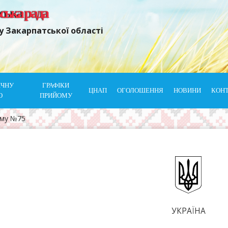
ьська рада
у Закарпатської області
ІЧНУ
ГРАФІКИ
ЦНАП
ОГОЛОШЕННЯ
НОВИНИ
КОН
Ю
ПРИЙОМУ
ому №75
УКРАЇНА