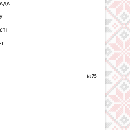
РАДА
У
СТІ
ЕТ
№75