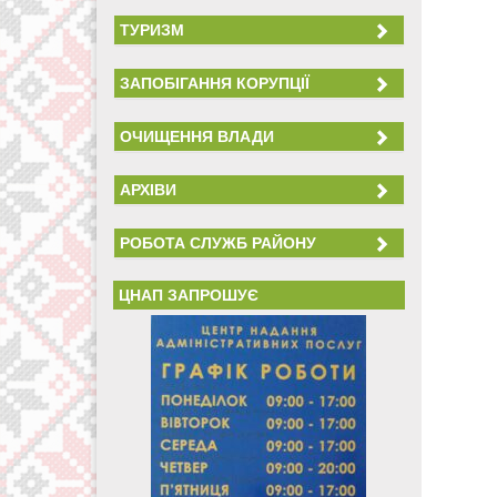
ТУРИЗМ
ЗАПОБІГАННЯ КОРУПЦІЇ
ОЧИЩЕННЯ ВЛАДИ
АРХІВИ
РОБОТА СЛУЖБ РАЙОНУ
ЦНАП ЗАПРОШУЄ