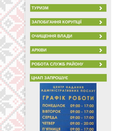
ТУРИЗМ
ЗАПОБІГАННЯ КОРУПЦІЇ
ОЧИЩЕННЯ ВЛАДИ
АРХІВИ
РОБОТА СЛУЖБ РАЙОНУ
ЦНАП ЗАПРОШУЄ