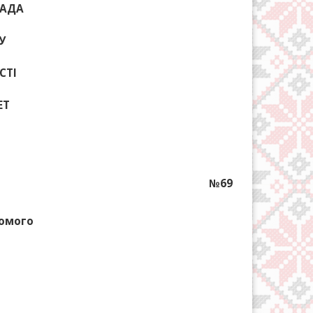
РАДА
У
СТІ
ЕТ
№69
хомого