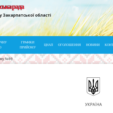
ьська рада
у Закарпатської області
ІЧНУ
ГРАФІКИ
ЦНАП
ОГОЛОШЕННЯ
НОВИНИ
КОН
Ю
ПРИЙОМУ
ому №69
УКРАЇНА