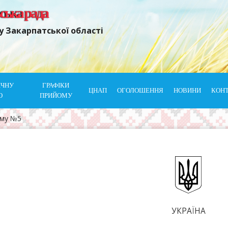
ьська рада
у Закарпатської області
ІЧНУ
ГРАФІКИ
ЦНАП
ОГОЛОШЕННЯ
НОВИНИ
КОН
Ю
ПРИЙОМУ
ому №5
УКРАЇНА