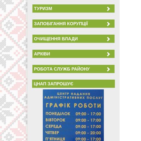
ТУРИЗМ
ЗАПОБІГАННЯ КОРУПЦІЇ
ОЧИЩЕННЯ ВЛАДИ
АРХІВИ
РОБОТА СЛУЖБ РАЙОНУ
ЦНАП ЗАПРОШУЄ