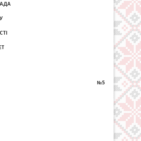
РАДА
У
СТІ
ЕТ
№5