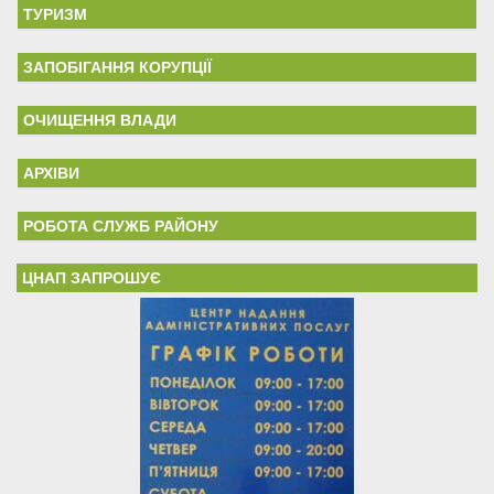
ТУРИЗМ
ЗАПОБІГАННЯ КОРУПЦІЇ
ОЧИЩЕННЯ ВЛАДИ
АРХІВИ
РОБОТА СЛУЖБ РАЙОНУ
ЦНАП ЗАПРОШУЄ