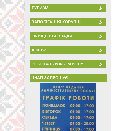
ТУРИЗМ
ЗАПОБІГАННЯ КОРУПЦІЇ
ОЧИЩЕННЯ ВЛАДИ
АРХІВИ
РОБОТА СЛУЖБ РАЙОНУ
ЦНАП ЗАПРОШУЄ