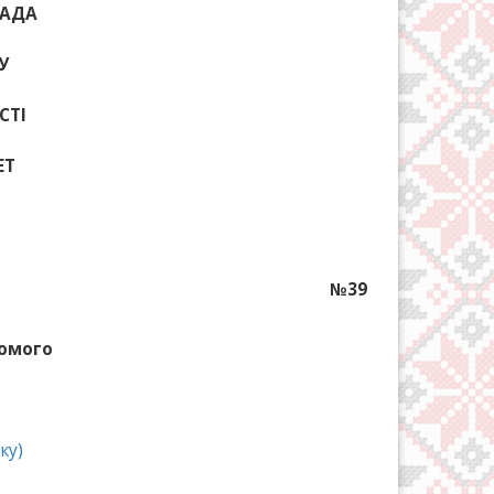
РАДА
У
СТІ
ЕТ
№39
хомого
ку)