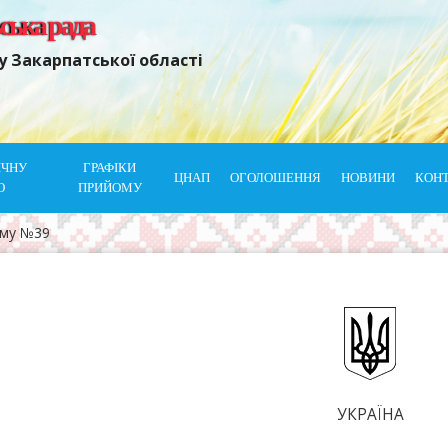
ьська рада
у Закарпатської області
ІЧНУ
ГРАФІКИ
ЦНАП
ОГОЛОШЕННЯ
НОВИНИ
КОН
Ю
ПРИЙОМУ
ому №39
УКРАЇНА