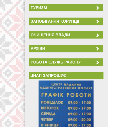
ТУРИЗМ
ЗАПОБІГАННЯ КОРУПЦІЇ
ОЧИЩЕННЯ ВЛАДИ
АРХІВИ
РОБОТА СЛУЖБ РАЙОНУ
ЦНАП ЗАПРОШУЄ