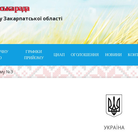
ьська рада
у Закарпатської області
ІЧНУ
ГРАФІКИ
ЦНАП
ОГОЛОШЕННЯ
НОВИНИ
КОН
Ю
ПРИЙОМУ
ому №3
УКРАЇНА