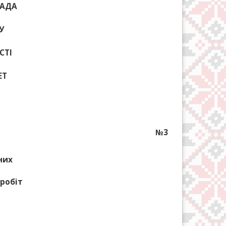
РАДА
У
СТІ
ЕТ
№3
них
 робіт