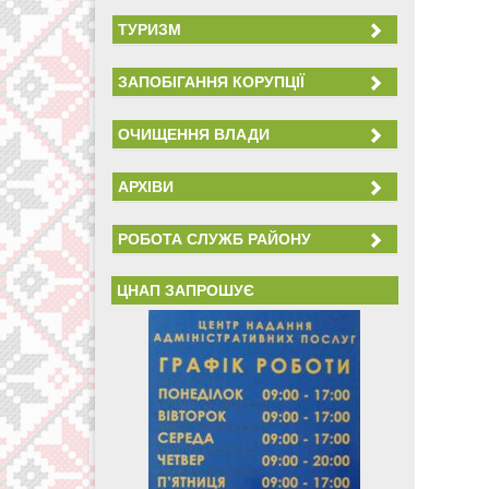
ТУРИЗМ
ЗАПОБІГАННЯ КОРУПЦІЇ
ОЧИЩЕННЯ ВЛАДИ
АРХІВИ
РОБОТА СЛУЖБ РАЙОНУ
ЦНАП ЗАПРОШУЄ