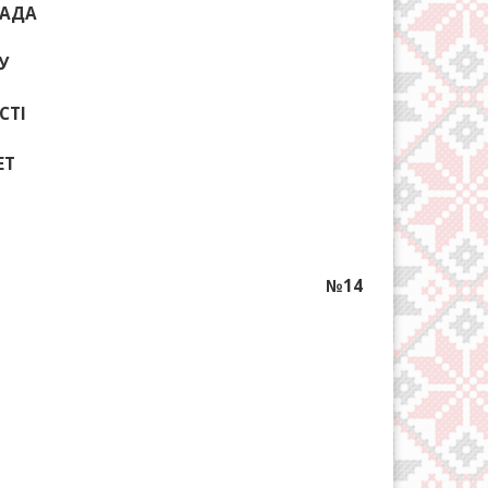
РАДА
У
СТІ
ЕТ
№14