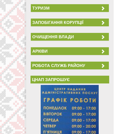
ТУРИЗМ
ЗАПОБІГАННЯ КОРУПЦІЇ
ОЧИЩЕННЯ ВЛАДИ
АРХІВИ
РОБОТА СЛУЖБ РАЙОНУ
ЦНАП ЗАПРОШУЄ