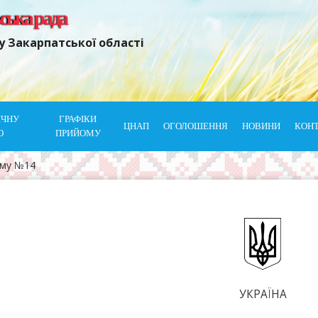
ьська рада
у Закарпатської області
ІЧНУ
ГРАФІКИ
ЦНАП
ОГОЛОШЕННЯ
НОВИНИ
КОН
Ю
ПРИЙОМУ
ому №14
УКРАЇНА