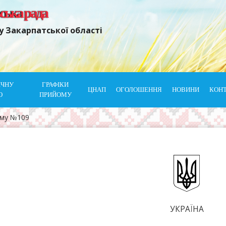
ьська рада
у Закарпатської області
ІЧНУ
ГРАФІКИ
ЦНАП
ОГОЛОШЕННЯ
НОВИНИ
КОН
Ю
ПРИЙОМУ
ому №109
УКРАЇНА