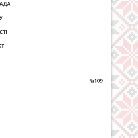
РАДА
У
СТІ
ЕТ
№109