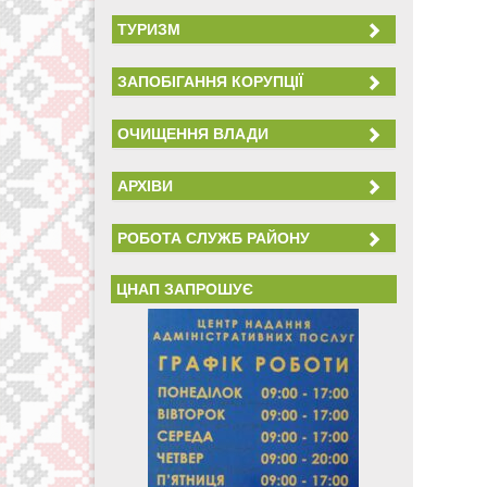
ТУРИЗМ
ЗАПОБІГАННЯ КОРУПЦІЇ
ОЧИЩЕННЯ ВЛАДИ
АРХІВИ
РОБОТА СЛУЖБ РАЙОНУ
ЦНАП ЗАПРОШУЄ