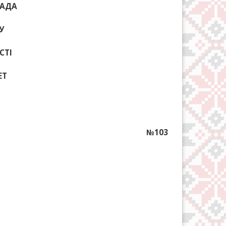
РАДА
У
СТІ
ЕТ
№103