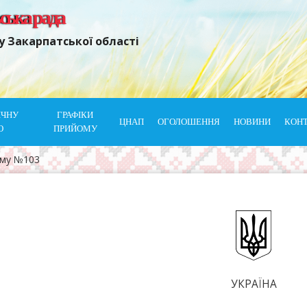
ьська рада
у Закарпатської області
ІЧНУ
ГРАФІКИ
ЦНАП
ОГОЛОШЕННЯ
НОВИНИ
КОН
Ю
ПРИЙОМУ
ому №103
УКРАЇНА