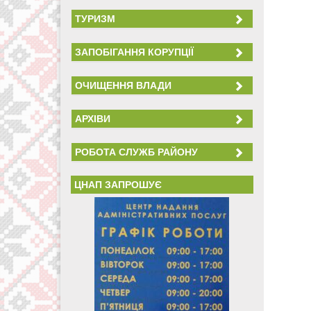
ТУРИЗМ
ЗАПОБІГАННЯ КОРУПЦІЇ
ОЧИЩЕННЯ ВЛАДИ
АРХІВИ
РОБОТА СЛУЖБ РАЙОНУ
ЦНАП ЗАПРОШУЄ