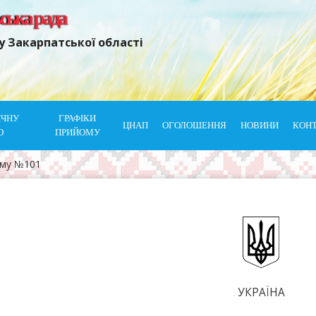
ьська рада
у Закарпатської області
ІЧНУ
ГРАФІКИ
ЦНАП
ОГОЛОШЕННЯ
НОВИНИ
КОН
Ю
ПРИЙОМУ
ому №101
УКРАЇНА