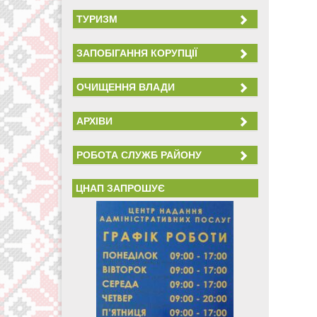
ТУРИЗМ
ЗАПОБІГАННЯ КОРУПЦІЇ
ОЧИЩЕННЯ ВЛАДИ
АРХІВИ
РОБОТА СЛУЖБ РАЙОНУ
ЦНАП ЗАПРОШУЄ