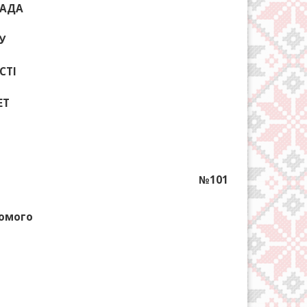
РАДА
У
СТІ
ЕТ
№101
хомого