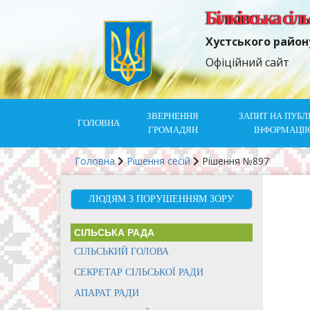
Білківська сіл
Хустського район
Офіційний сайт
ЗВЕРНЕННЯ
ЗАПИТ НА ПУБЛ
ГОЛОВНА
ГРОМАДЯН
ІНФОРМАЦІ
Головна
Рішення сесій
Рішення №897
ЛЮДЯМ З ПОРУШЕННЯМ ЗОРУ
СІЛЬСЬКА РАДА
СІЛЬСЬКИЙ ГОЛОВА
СЕКРЕТАР СІЛЬСЬКОЇ РАДИ
АПАРАТ РАДИ