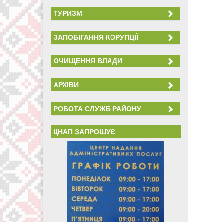
ТУРИЗМ
ЗАПОБІГАННЯ КОРУПЦІЇ
ОЧИЩЕННЯ ВЛАДИ
АРХІВИ
РОБОТА СЛУЖБ РАЙОНУ
ЦНАП ЗАПРОШУЄ