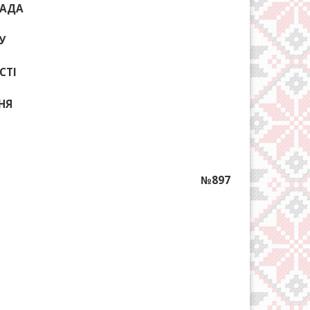
РАДА
У
СТІ
ННЯ
№897