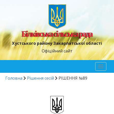
Білківська сільська рада
Хустського району Закарпатської області
Офіційний сайт
Toggl
naviga
Головна
Рішення сесій
РІШЕННЯ №89