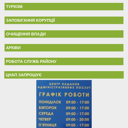
ТУРИЗМ
ЗАПОБІГАННЯ КОРУПЦІЇ
ОЧИЩЕННЯ ВЛАДИ
АРХІВИ
РОБОТА СЛУЖБ РАЙОНУ
ЦНАП ЗАПРОШУЄ