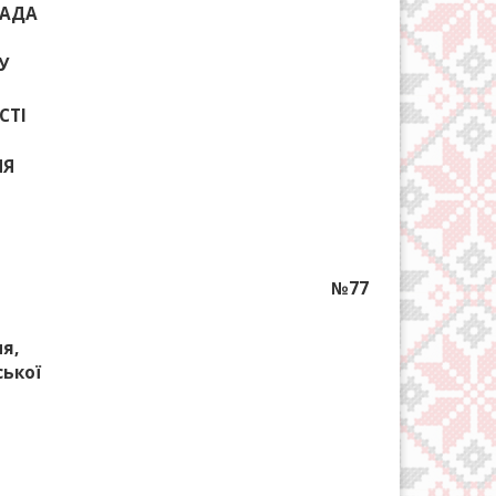
РАДА
У
СТІ
НЯ
№77
я,
ської