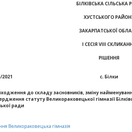
БІЛКІВСЬКА СІЛЬСЬКА 
ХУСТСЬКОГО РАЙОН
ЗАКАРПАТСЬКОЇ ОБЛА
І СЕСІЯ VIII СКЛИКАН
РІШЕННЯ
1/2021
с. Білки
входження до складу засновників, зміну найменуванн
ердження статуту Великораковецької гімназії Білків
ської ради
ння Великораковецька гімназія