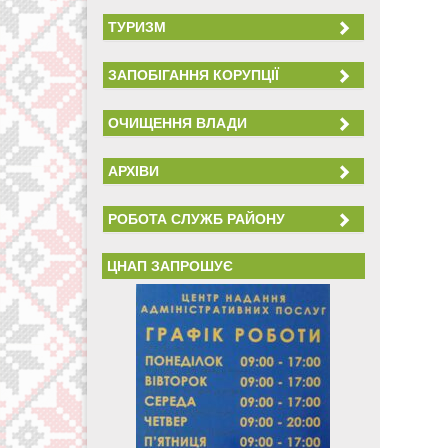
ТУРИЗМ
ЗАПОБІГАННЯ КОРУПЦІЇ
ОЧИЩЕННЯ ВЛАДИ
АРХІВИ
РОБОТА СЛУЖБ РАЙОНУ
ЦНАП ЗАПРОШУЄ