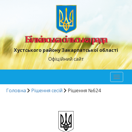
Білківська сільська рада
Хустського району Закарпатської області
Офіційний сайт
Toggl
naviga
Головна
Рішення сесій
Рішення №624