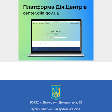
90132, с. Білки, вул. Центральна, 13
Хустський р-н, Закарпатська обл.