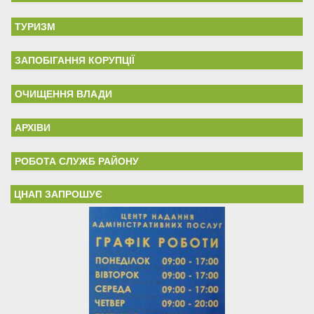
ТУРИЗМ
ЗАПОБІГАННЯ КОРУПЦІЇ
ОЧИЩЕННЯ ВЛАДИ
АРХІВИ
РОБОТА СЛУЖБ РАЙОНУ
ЦНАП ЗАПРОШУЄ