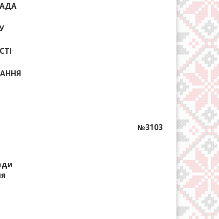
РАДА
У
СТІ
ИКАННЯ
№3103
ради
ня