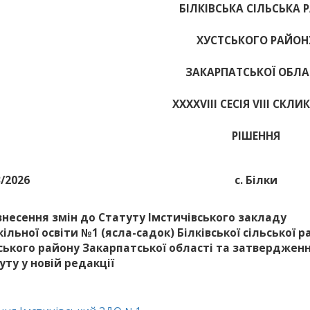
БІЛКІВСЬКА СІЛЬСЬКА 
ХУСТСЬКОГО РАЙОН
ЗАКАРПАТСЬКОЇ ОБЛА
ХХХХVІІІ СЕСІЯ VIII СКЛ
РІШЕННЯ
3/2026
с. Білки
внесення змін до Статуту Імстичівського закладу
ільної освіти №1 (ясла-садок) Білківської сільської 
ського району Закарпатської області та затверджен
уту у новій редакції