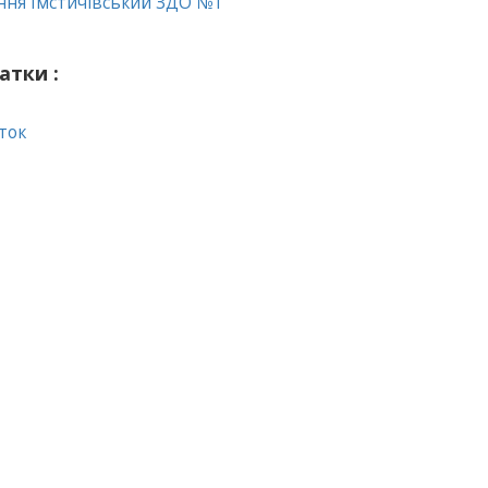
ння Імстичівський ЗДО №1
атки :
ток