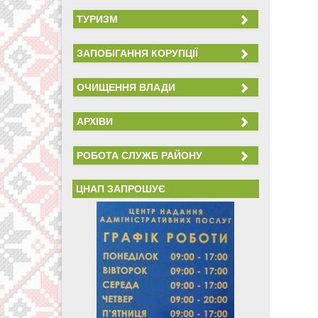
ТУРИЗМ
ЗАПОБІГАННЯ КОРУПЦІЇ
ОЧИЩЕННЯ ВЛАДИ
АРХІВИ
РОБОТА СЛУЖБ РАЙОНУ
ЦНАП ЗАПРОШУЄ