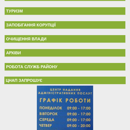
ТУРИЗМ
ЗАПОБІГАННЯ КОРУПЦІЇ
ОЧИЩЕННЯ ВЛАДИ
АРХІВИ
РОБОТА СЛУЖБ РАЙОНУ
ЦНАП ЗАПРОШУЄ