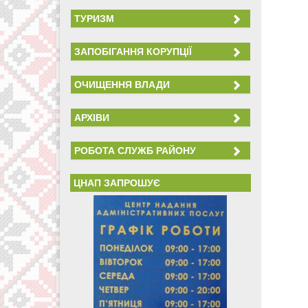
ТУРИЗМ
ЗАПОБІГАННЯ КОРУПЦІЇ
ОЧИЩЕННЯ ВЛАДИ
АРХІВИ
РОБОТА СЛУЖБ РАЙОНУ
ЦНАП ЗАПРОШУЄ