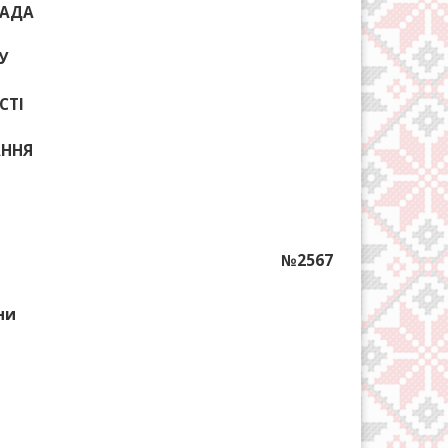
РАДА
У
СТІ
АННЯ
№2567
ни