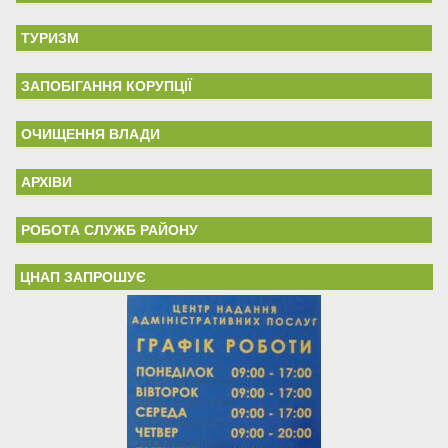
ТУРИЗМ
ЗАПОБІГАННЯ КОРУПЦІЇ
ОЧИЩЕННЯ ВЛАДИ
АРХІВИ
РОБОТА СЛУЖБ РАЙОНУ
ЦНАП ЗАПРОШУЄ