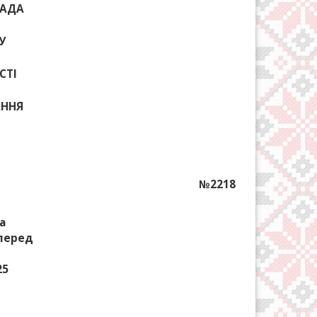
РАДА
У
СТІ
КАННЯ
№2218
а
 перед
25