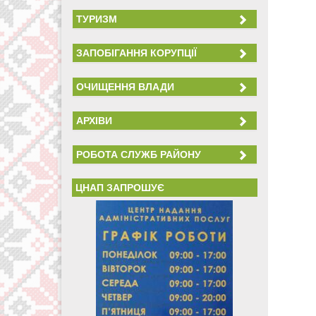
ТУРИЗМ
ЗАПОБІГАННЯ КОРУПЦІЇ
ОЧИЩЕННЯ ВЛАДИ
АРХІВИ
РОБОТА СЛУЖБ РАЙОНУ
ЦНАП ЗАПРОШУЄ