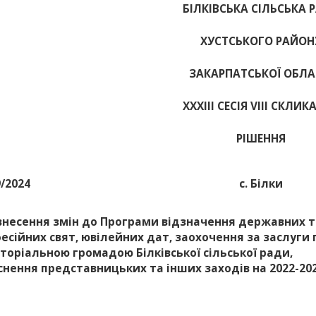
БІЛКІВСЬКА СІЛЬСЬКА 
ХУСТСЬКОГО РАЙОН
ЗАКАРПАТСЬКОЇ ОБЛА
ХХХІІІ СЕСІЯ VIII СКЛИ
РІШЕННЯ
9/2024
с. Білки
внесення змін до Програми відзначення державних т
есійних свят, ювілейних дат, заохочення за заслуги
торіальною громадою Білківської сільської ради,
снення представницьких та інших заходів на 2022-20