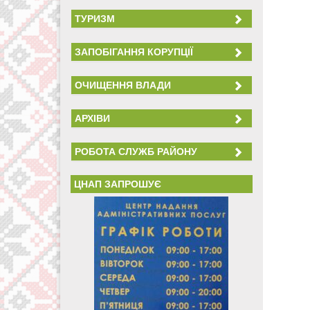
ТУРИЗМ
ЗАПОБІГАННЯ КОРУПЦІЇ
ОЧИЩЕННЯ ВЛАДИ
АРХІВИ
РОБОТА СЛУЖБ РАЙОНУ
ЦНАП ЗАПРОШУЄ