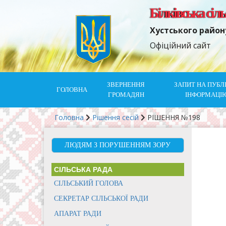
Білківська сіл
Хустського район
Офіційний сайт
ЗВЕРНЕННЯ
ЗАПИТ НА ПУБЛ
ГОЛОВНА
ГРОМАДЯН
ІНФОРМАЦІ
Головна
Рішення сесій
РІШЕННЯ №198
ЛЮДЯМ З ПОРУШЕННЯМ ЗОРУ
СІЛЬСЬКА РАДА
СІЛЬСЬКИЙ ГОЛОВА
СЕКРЕТАР СІЛЬСЬКОЇ РАДИ
АПАРАТ РАДИ