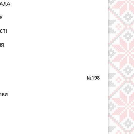
РАДА
У
СТІ
НЯ
№198
лки